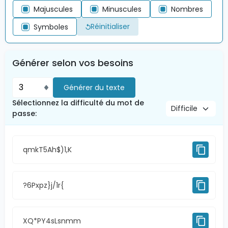
Majuscules
Minuscules
Nombres
Réinitialiser
Symboles
Générer selon vos besoins
Générer du texte
Sélectionnez la difficulté du mot de
passe
:
qmkT5Ah$)1,K
?6Pxpz}j/1r{
XQ*PY4sLsnmm